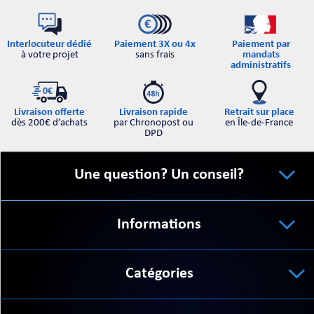
Interlocuteur dédié
Paiement par
Paiement 3X ou 4x
à votre projet
mandats
sans frais
administratifs
Retrait sur place
Livraison offerte
Livraison rapide
en Île-de-France
dès 200€ d’achats
par Chronopost ou
DPD
Une question? Un conseil?
Informations
Catégories