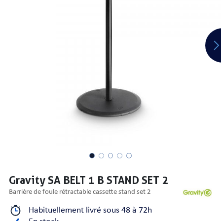
PRISES
S
S
Gravity SA BELT 1 B STAND SET 2
barrière de foule rétractable cassette stand set 2
R AUDIO
Habituellement livré sous 48 à 72h