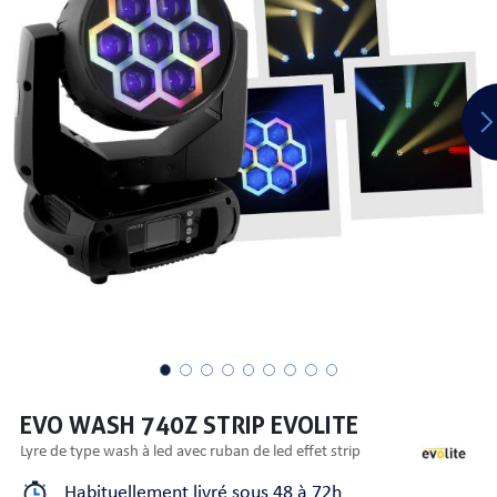
PRISES
S
S
EVO WASH 740Z STRIP EVOLITE
lyre de type wash à led avec ruban de led effet strip
R AUDIO
Habituellement livré sous 48 à 72h