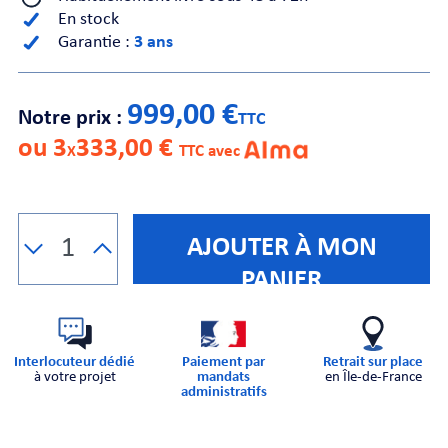
En stock
Garantie :
3 ans
CHE
999,00 €
Notre prix :
TTC
ou 3
333,00 €
X
TTC avec
S
AJOUTER À MON
PANIER
Interlocuteur dédié
Paiement par
Retrait sur place
à votre projet
mandats
en Île-de-France
E
administratifs