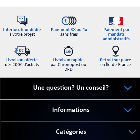
Interlocuteur dédié
Paiement par
Paiement 3X ou 4x
à votre projet
mandats
sans frais
administratifs
Retrait sur place
Livraison offerte
Livraison rapide
en Île-de-France
dès 200€ d’achats
par Chronopost ou
DPD
Une question? Un conseil?
Informations
Catégories