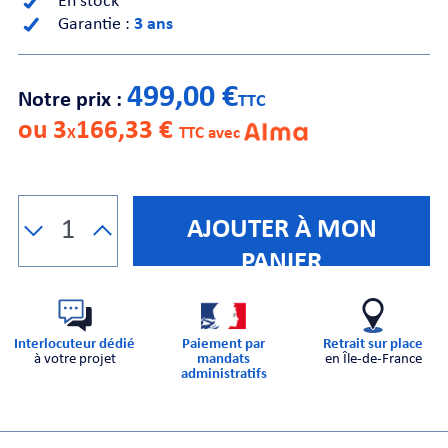
En stock
Garantie :
3 ans
CHE
499,00 €
Notre prix :
TTC
ou 3
166,33 €
X
TTC avec
S
AJOUTER À MON
PANIER
Interlocuteur dédié
Paiement par
Retrait sur place
à votre projet
mandats
en Île-de-France
administratifs
E