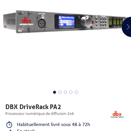
PRISES
S
S
DBX DriveRack PA2
processeur numérique de diffusion 2x6
R AUDIO
Habituellement livré sous 48 à 72h