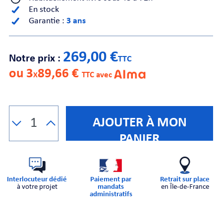
En stock
Garantie :
3 ans
CHE
269,00 €
Notre prix :
TTC
ou 3
89,66 €
X
TTC avec
S
AJOUTER À MON
PANIER
Interlocuteur dédié
Paiement par
Retrait sur place
à votre projet
mandats
en Île-de-France
E
administratifs