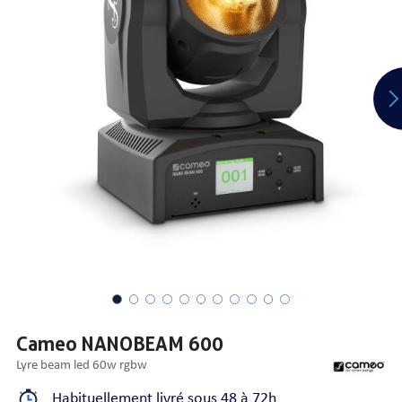
PRISES
S
S
Cameo NANOBEAM 600
lyre beam led 60w rgbw
R AUDIO
Habituellement livré sous 48 à 72h