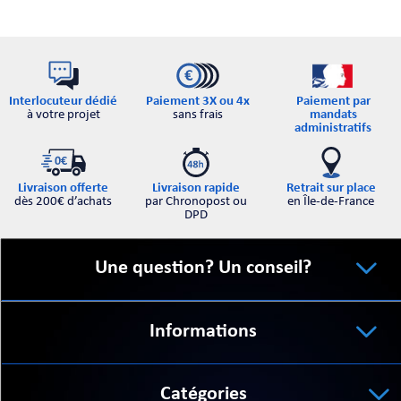
Interlocuteur dédié
Paiement par
Paiement 3X ou 4x
à votre projet
mandats
sans frais
administratifs
Retrait sur place
Livraison offerte
Livraison rapide
en Île-de-France
dès 200€ d’achats
par Chronopost ou
DPD
Une question? Un conseil?
Informations
Catégories