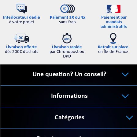
Interlocuteur dédié
Paiement par
Paiement 3X ou 4x
à votre projet
mandats
sans frais
administratifs
Retrait sur place
Livraison offerte
Livraison rapide
en Île-de-France
dès 200€ d’achats
par Chronopost ou
DPD
Une question? Un conseil?
Informations
Catégories