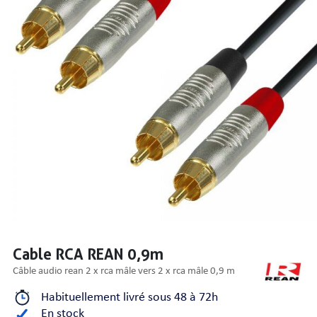
PRISES
S
S
Cable RCA REAN 0,9m
câble audio rean 2 x rca mâle vers 2 x rca mâle 0,9 m
R AUDIO
Habituellement livré sous 48 à 72h
En stock