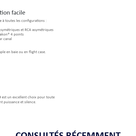
ion facile
 à toutes les configurations :
 symétriques et RCA asymétriques
eakon® 4 points
r canal
le en baie ou en flight case.
0
est un excellent choix pour toute
nt puissance et silence.