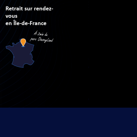
Retrait sur rendez-
vous
en Île-de-France
sé par
Arobases