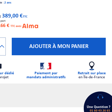
ie :
2 ans
389,00 €
 :
TTC
-part
,66 €
TTC avec
AJOUTER À MON PANIER
ur dédié
Paiement par
Retrait sur place
projet
mandats administratifs
en Île-de-France
Une Question ?
01 60 43 26 65