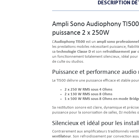
DESCRIPTION DÉ
Ampli Sono Audiophony TI500 
puissance 2 x 250W
L’
Audiophony TI500
est un
ampli sono professionnel
les prestations mobiles nécessitant puissance, fiabili
sa
technologie Classe D
et son
refroidissement par c
un fonctionnement totalement silencieux, idéal pour l
de culte ou studios.
Puissance et performance audio 
Le TI500 délivre une puissance efficace et stable pour
2 x 250 W RMS sous 4 Ohms
2 x 130 W RMS sous 8 Ohms
1 x 500 W RMS sous 8 Ohms en mode Bridg
Sa restitution sonore est claire, dynamique et précis
puissance pour la sonorisation de salles, DJ mobiles 
Silencieux et idéal pour les instal
Contrairement aux amplificateurs traditionnels venti
ventilateur
. Son refroidissement par convection assu