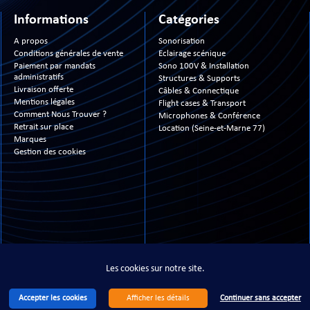
Informations
Catégories
A propos
Sonorisation
Conditions générales de vente
Eclairage scénique
Paiement par mandats
Sono 100V & Installation
administratifs
Structures & Supports
Livraison offerte
Câbles & Connectique
Mentions légales
Flight cases & Transport
Comment Nous Trouver ?
Microphones & Conférence
Retrait sur place
Location (Seine-et-Marne 77)
Marques
Gestion des cookies
13- 2026 www.technimusic.fr ©
- All Right Reserved - Tous droits réservés - Site réali
Les cookies sur notre site.
Accepter les cookies
Continuer sans accepter
Afficher les détails
Les cookies sur notre site.