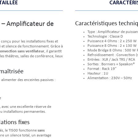
TAILLÉE
CARACTÉRI
– Amplificateur de
Caractéristiques techn
Type : Amplificateur de puissa
Technologie : Classe D
Puissance 4 Ohms : 2 x 250 W
conçu pour les installations fixes et
Puissance 8 Ohms : 2 x 130 W
té et silence de fonctionnement. Grâce à
Mode Bridge 8 Ohms : 500 W
onvection sans ventilateur
, il garantit
Refroidissement : Convection (s
es théâtres, salles de conférence, lieux
Entrées : XLR / Jack TRS / RCA
Sorties : Borniers + Speakon®
Format : Rack 19”
maîtrisée
Hauteur : 1U
Alimentation : 230V – 50Hz
 alimenter des enceintes passives :
e
e, avec une excellente réserve de
ou installations permanentes.
lations fixes
lés, le TI500 fonctionne
sans
re un silence total, un avantage