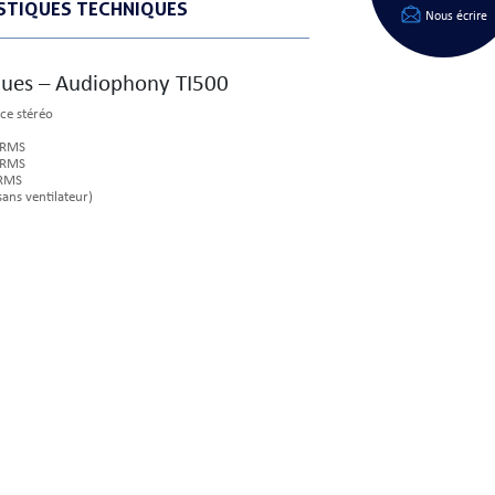
STIQUES TECHNIQUES
Nous écrire
iques – Audiophony TI500
nce stéréo
 RMS
 RMS
 RMS
ans ventilateur)