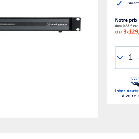
Garant
Notre prix
dont 0,83 € eco
ou 3
129
X
Interlocute
à votre 