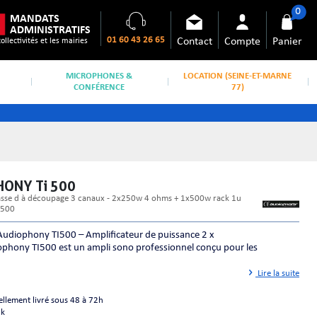
0
MANDATS
ADMINISTRATIFS
01 60 43 26 65
Contact
Compte
Panier
collectivités et les mairies
MICROPHONES &
LOCATION (SEINE-ET-MARNE
CONFÉRENCE
77)
HONY Ti 500
 500
udiophony TI500 – Amplificateur de puissance 2 x
hony TI500 est un ampli sono professionnel conçu pour les
Lire la suite
ellement livré sous 48 à 72h
ck