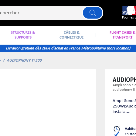
Pour les 
STRUCTURES &
CÂBLES &
FLIGHT CASES &
SUPPORTS
CONNECTIQUE
TRANSPORT
Livraison gratuite dès 200€ d'achat en France Métropolitaine (hors location)
e
AUDIOPHONY Ti 500
AUDIOP
ampli sono classe d à découpage 3 canaux - 2x250w 4 ohms + 1x500w rack 1u
audiophony ti
Ampli Sono A
250WL’Audiop
installat...
Habitu
En sto