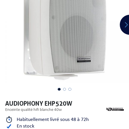
PRISES
S
S
AUDIOPHONY EHP520W
enceinte qualité hifi blanche 40w
Habituellement livré sous 48 à 72h
R AUDIO
En stock