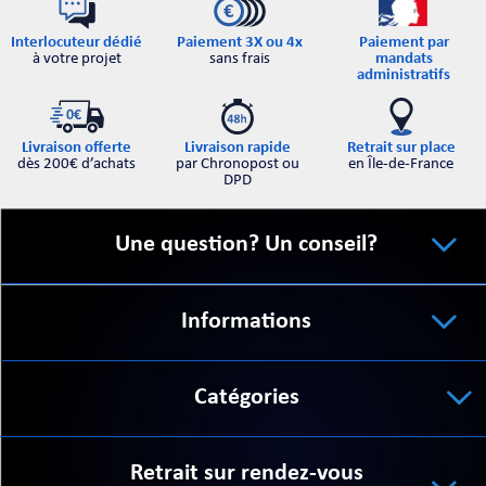
Interlocuteur dédié
Paiement par
Paiement 3X ou 4x
à votre projet
mandats
sans frais
administratifs
Retrait sur place
Livraison offerte
Livraison rapide
en Île-de-France
dès 200€ d’achats
par Chronopost ou
DPD
Une question? Un conseil?
Informations
Catégories
Retrait sur rendez-vous