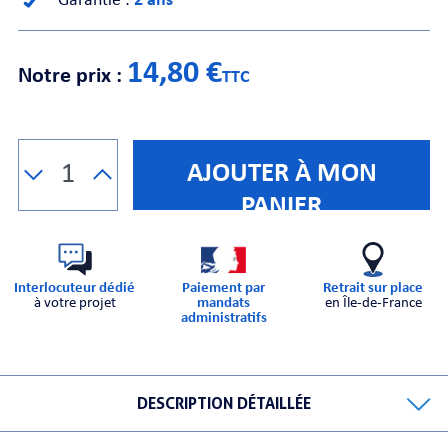
Garantie :
2 ans
CHE
14,80 €
Notre prix :
TTC
AJOUTER À MON
PANIER
S
Interlocuteur dédié
Paiement par
Retrait sur place
à votre projet
mandats
en Île-de-France
administratifs
E
DESCRIPTION DÉTAILLÉE