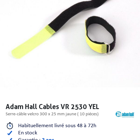
PRISES
S
S
Adam Hall Cables VR 2530 YEL
serre-câble velcro 300 x 25 mm jaune ( 10 piéces)
Habituellement livré sous 48 à 72h
R AUDIO
En stock