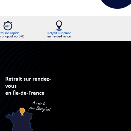
Retrait sur place
vraison rapide
en Île-de-France
hronopost ou DPD
Retrait sur rendez-
vous
en Île-de-France