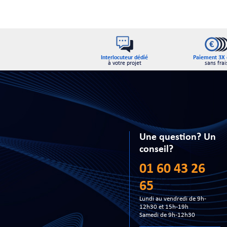
Interlocuteur dédié
Paiement 3X 
à votre projet
sans frai
Une question? Un
conseil?
01 60 43 26
65
Lundi au vendredi de 9h-
12h30 et 15h-19h
Samedi de 9h-12h30