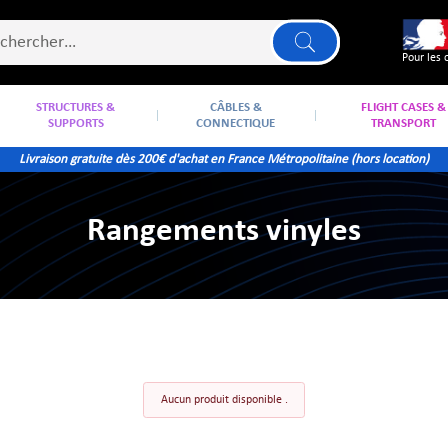
Pour les 
STRUCTURES &
CÂBLES &
FLIGHT CASES &
SUPPORTS
CONNECTIQUE
TRANSPORT
Livraison gratuite dès 200€ d'achat en France Métropolitaine (hors location)
Rangements vinyles
Aucun produit disponible .