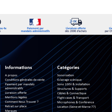
Paiement par
ou 4x
Livraison offerte
Li
mandats administratifs
s
dès 200€ d’achats
par C
Informations
Catégories
A propos
Sonorisation
Conditions générales de vente
Eclairage scénique
Paiement par mandats
Sono 100V & Installation
administratifs
Structures & Supports
Livraison offerte
Câbles & Connectique
Mentions légales
Flight cases & Transport
Comment Nous Trouver ?
Microphones & Conférence
Retrait sur place
Location (Seine-et-Marne 77)
Marques