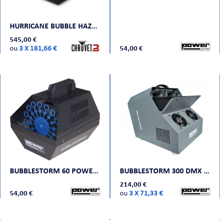
CHE
HURRICANE BUBBLE HAZE CHAUVET
545,00 €
ou
3 X 181,66 €
54,00 €
S
BUBBLESTORM 60 POWER LIGHTING
BUBBLESTORM 300 DMX POWER LIGHTING
214,00 €
E
54,00 €
ou
3 X 71,33 €