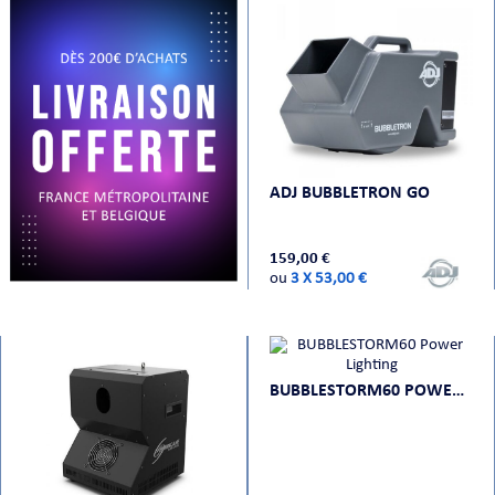
PRISES
ADJ BUBBLETRON GO
159,00 €
S
S
ou
3 X 53,00 €
BUBBLESTORM60 POWER LIGHTING
R AUDIO