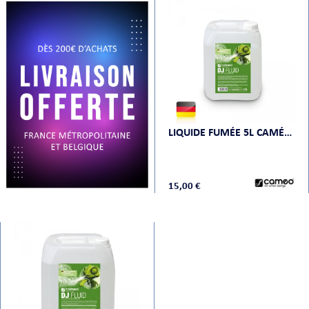
PRISES
LIQUIDE FUMÉE 5L CAMÉO DJ FLUID 5L
S
S
15,00 €
R AUDIO