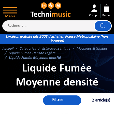
Compte
Panier
Menu
Livraison gratuite dès 200€ d'achat en France Métropolitaine (hors
location)
Accueil
Catégories
Eclairage scénique
Machines & liquides
ÉS
Liquide Fumée Densité Légère
Liquide Fumée Moyenne densité
Liquide Fumée
Moyenne densité
XTÉRIEUR
ATTERIE
Filtres
2 article(s)
TÉ