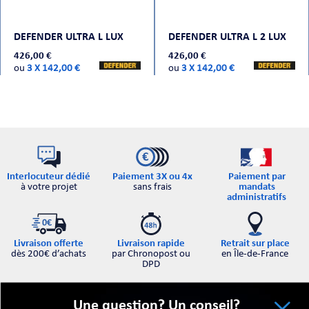
CHE
DEFENDER ULTRA L LUX
DEFENDER ULTRA L 2 LUX
426,00 €
426,00 €
ou
3 X 142,00 €
ou
3 X 142,00 €
S
Interlocuteur dédié
Paiement par
Paiement 3X ou 4x
à votre projet
mandats
sans frais
administratifs
Retrait sur place
Livraison offerte
Livraison rapide
en Île-de-France
dès 200€ d’achats
par Chronopost ou
DPD
E
Une question? Un conseil?