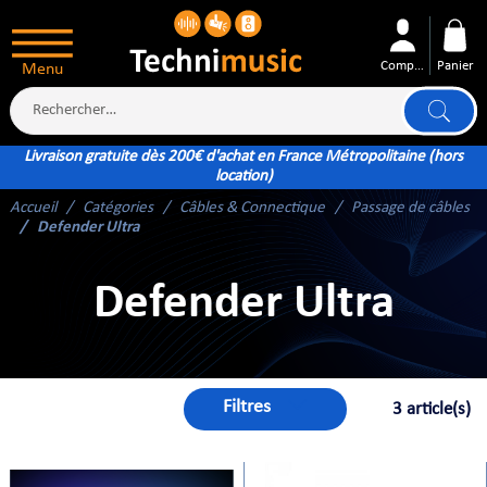
Compte
Panier
Menu
Livraison gratuite dès 200€ d'achat en France Métropolitaine (hors
location)
Accueil
Catégories
Câbles & Connectique
Passage de câbles
ÉS
Defender Ultra
Defender Ultra
XTÉRIEUR
ATTERIE
Filtres
3 article(s)
TÉ