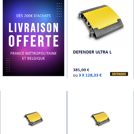
PRISES
DEFENDER ULTRA L
385,00 €
S
S
ou
3 X 128,33 €
R AUDIO