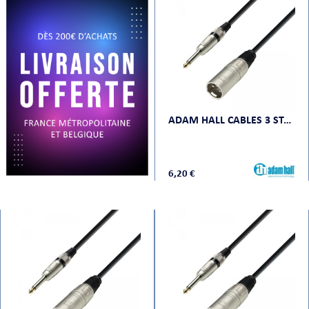
PRISES
ADAM HALL CABLES 3 STAR MMP 0100
S
S
6,20 €
R AUDIO