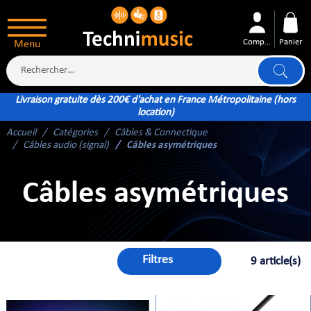
Compte
Panier
Menu
Livraison gratuite dès 200€ d'achat en France Métropolitaine (hors
location)
Accueil
Catégories
Câbles & Connectique
ÉS
Câbles audio (signal)
Câbles asymétriques
Câbles asymétriques
XTÉRIEUR
ATTERIE
Filtres
9 article(s)
TÉ