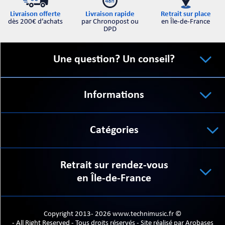
Retrait sur place
Livraison offerte
Livraison rapide
en Île-de-France
dès 200€ d’achats
par Chronopost ou
DPD
Une question? Un conseil?
Informations
Catégories
Retrait sur rendez-vous
en Île-de-France
Copyright 2013- 2026 www.technimusic.fr ©
- All Right Reserved - Tous droits réservés - Site réalisé par
Arobases