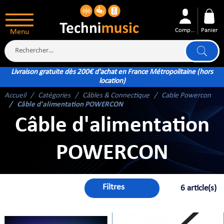
Compte
Panier
Menu
Livraison gratuite dès 200€ d'achat en France Métropolitaine (hors
location)
Accueil
Catégories
Câbles & Connectique
Cable Powercon
ÉS
Câble d'alimentation POWERCON
Câble d'alimentation
POWERCON
XTÉRIEUR
ATTERIE
Filtres
6 article(s)
TÉ