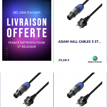
PRISES
ADAM HALL CABLES 5 STAR PCON 0150
S
S
29,68 €
R AUDIO