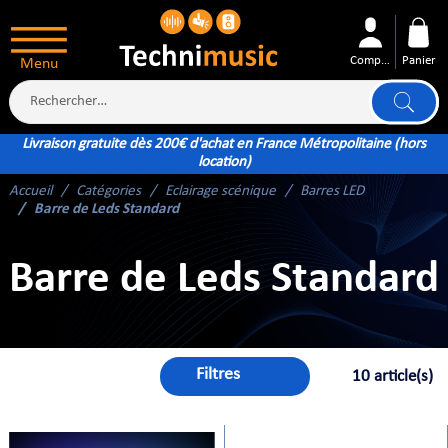
Compte
Panier
Menu
Livraison gratuite dès 200€ d'achat en France Métropolitaine (hors
location)
Accueil
Catégories
Eclairage scénique
Barres LED
ÉS
Barre de Leds Standard
Barre de Leds Standard
XTÉRIEUR
ATTERIE
Filtres
10 article(s)
TÉ