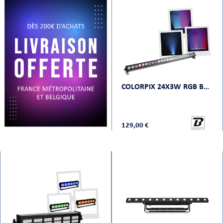
PRISES
COLORPIX 24X3W RGB BOOMTONE DJ
S
S
129,00 €
R AUDIO