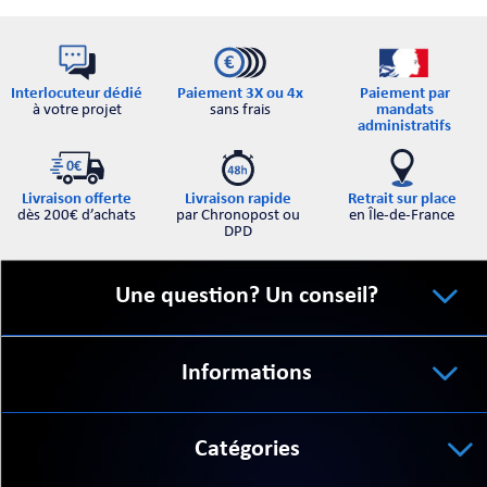
Interlocuteur dédié
Paiement par
Paiement 3X ou 4x
à votre projet
mandats
sans frais
administratifs
Retrait sur place
Livraison offerte
Livraison rapide
en Île-de-France
dès 200€ d’achats
par Chronopost ou
DPD
Une question? Un conseil?
Informations
Catégories