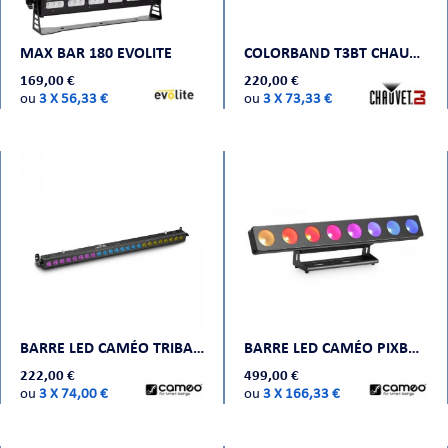
CHE
MAX BAR 180 EVOLITE
COLORBAND T3BT CHAUVET
169,00 €
220,00 €
ou
3 X 56,33 €
ou
3 X 73,33 €
S
BARRE LED CAMÉO TRIBAR 400IR
BARRE LED CAMÉO PIXBAR 650 CPRO
222,00 €
499,00 €
E
ou
3 X 74,00 €
ou
3 X 166,33 €