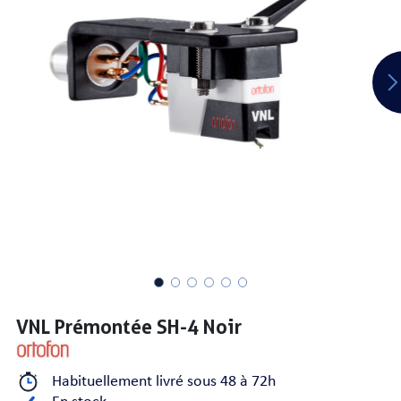
PRISES
S
S
VNL Prémontée SH-4 Noir
R AUDIO
Habituellement livré sous 48 à 72h