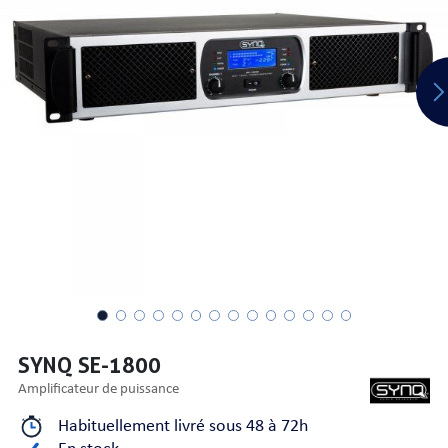
PRISES
S
S
SYNQ SE-1800
amplificateur de puissance
R AUDIO
Habituellement livré sous 48 à 72h