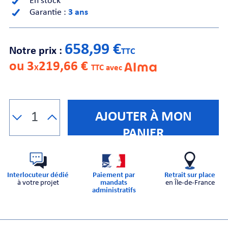
En stock
Garantie :
3 ans
CHE
658,99 €
Notre prix :
TTC
ou 3
219,66 €
X
TTC avec
S
AJOUTER À MON
PANIER
Interlocuteur dédié
Paiement par
Retrait sur place
à votre projet
mandats
en Île-de-France
administratifs
E