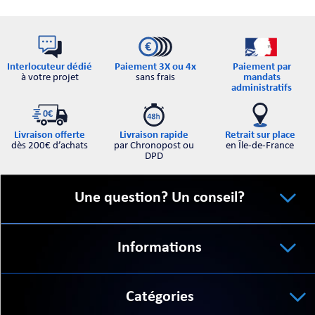
Interlocuteur dédié
Paiement par
Paiement 3X ou 4x
à votre projet
mandats
sans frais
administratifs
Retrait sur place
Livraison offerte
Livraison rapide
en Île-de-France
dès 200€ d’achats
par Chronopost ou
DPD
Une question? Un conseil?
Informations
Catégories