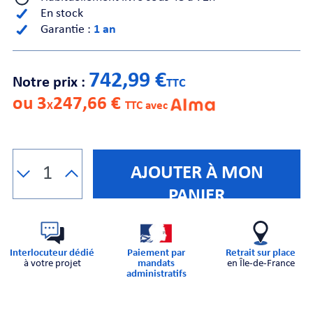
En stock
Garantie :
1 an
CHE
742,99 €
Notre prix :
TTC
ou 3
247,66 €
X
TTC avec
S
AJOUTER À MON
PANIER
Interlocuteur dédié
Paiement par
Retrait sur place
à votre projet
mandats
en Île-de-France
E
administratifs