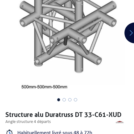
PRISES
S
S
Structure alu Duratruss DT 33-C61-XUD
angle structure 4 départs
R AUDIO
Habituellement livré sous 48 à 72h