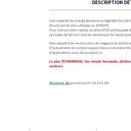
DESCRIPTION DÉ
Une capacité de charge élevée et sa légèreté font de 
structures les plus utilisées en EUROPE.
Pour une jonction rapide, la série DT33 est équipée 
Les tubes de 50 mm sont en aluminium de haute quali
Bien adapté à la construction de magasins et de foires
d'événements et comme support dans le domaine de l
d'applications vous est proposé ici.
Le plus TECHNIMUSIC: Sur simple demande, déclinez 
couleurs.
Structure alu
Duratruss DT 33-C53-XD.