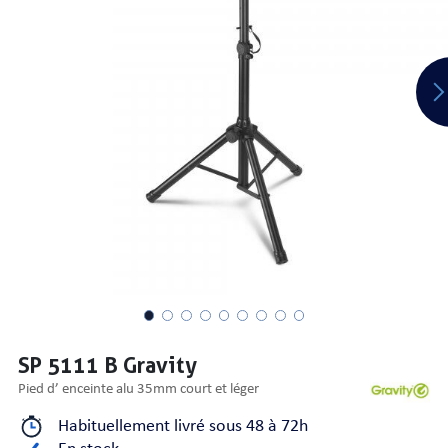
PRISES
S
S
SP 5111 B Gravity
pied d’ enceinte alu 35mm court et léger
R AUDIO
Habituellement livré sous 48 à 72h