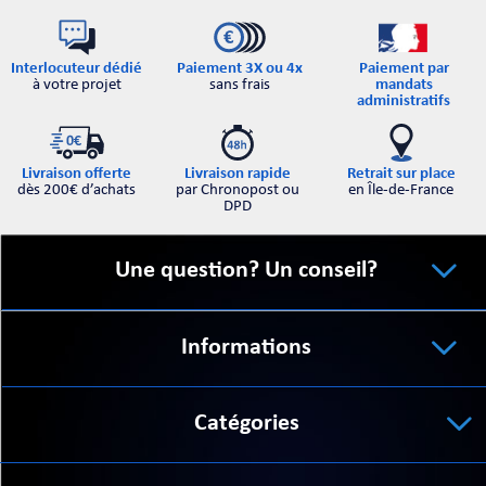
Interlocuteur dédié
Paiement par
Paiement 3X ou 4x
à votre projet
mandats
sans frais
administratifs
Retrait sur place
Livraison offerte
Livraison rapide
en Île-de-France
dès 200€ d’achats
par Chronopost ou
DPD
Une question? Un conseil?
Informations
Catégories