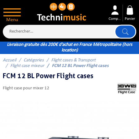
Compte
Panier
Menu
Livraison gratuite dès 200€ d'achat en France Métropolitaine (hors
location)
Accueil
Catégories
Flight cases & Transport
ÉS
Flight case mixeur
FCM 12 BL Power Flight cases
FCM 12 BL Power Flight cases
flight case pour mixer 12
XTÉRIEUR
ATTERIE
TÉ