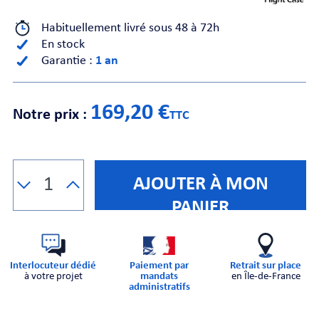
Habituellement livré sous 48 à 72h
CHE
En stock
Garantie :
1 an
169,20 €
Notre prix :
TTC
S
AJOUTER À MON
PANIER
Interlocuteur dédié
Paiement par
Retrait sur place
E
à votre projet
mandats
en Île-de-France
administratifs