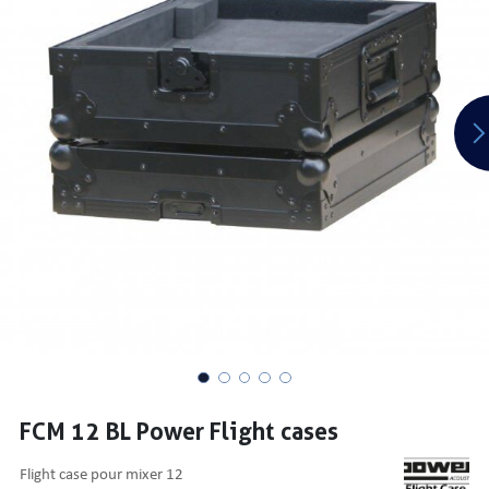
PRISES
S
S
FCM 12 BL Power Flight cases
R AUDIO
flight case pour mixer 12