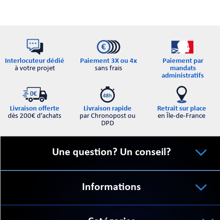
Interlocuteur dédié
Paiement par
Paiement 3X ou 4x
à votre projet
mandats
sans frais
administratifs
Retrait sur place
Livraison offerte
Livraison rapide
en Île-de-France
dès 200€ d’achats
par Chronopost ou
DPD
Une question? Un conseil?
Informations