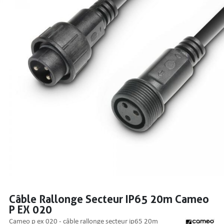
PRISES
S
S
Câble Rallonge Secteur IP65 20m Cameo
P EX 020
R AUDIO
cameo p ex 020 - câble rallonge secteur ip65 20m