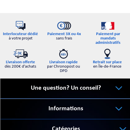
Interlocuteur dédié
Paiement par
Paiement 3X ou 4x
à votre projet
mandats
sans frais
administratifs
Retrait sur place
Livraison offerte
Livraison rapide
en Île-de-France
dès 200€ d’achats
par Chronopost ou
DPD
Une question? Un conseil?
Informations
Catégories