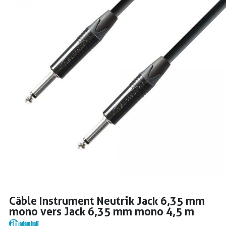
PRISES
S
S
Câble Instrument Neutrik Jack 6,35 mm
mono vers Jack 6,35 mm mono 4,5 m
R AUDIO