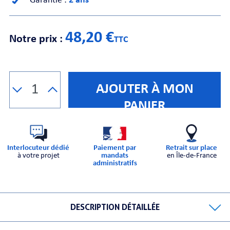
Garantie :
2 ans
CHE
48,20 €
Notre prix :
TTC
AJOUTER À MON
PANIER
S
Interlocuteur dédié
Paiement par
Retrait sur place
à votre projet
mandats
en Île-de-France
administratifs
E
DESCRIPTION DÉTAILLÉE