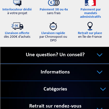
Interlocuteur dédié
Paiement par
Paiement 3X ou 4x
à votre projet
mandats
sans frais
administratifs
Retrait sur place
Livraison offerte
Livraison rapide
en Île-de-France
dès 200€ d’achats
par Chronopost ou
DPD
Une question? Un conseil?
Informations
Catégories
Retrait sur rendez-vous