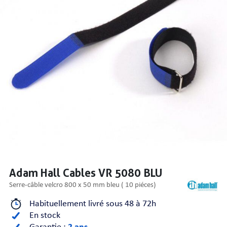
PRISES
S
S
Adam Hall Cables VR 5080 BLU
serre-câble velcro 800 x 50 mm bleu ( 10 piéces)
Habituellement livré sous 48 à 72h
R AUDIO
En stock