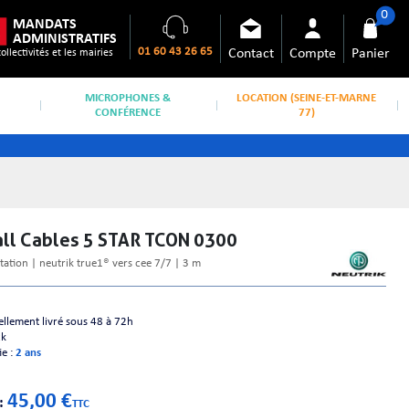
0
MANDATS
ADMINISTRATIFS
01 60 43 26 65
Contact
Compte
Panier
collectivités et les mairies
MICROPHONES &
LOCATION (SEINE-ET-MARNE
CONFÉRENCE
77)
all Cables 5 STAR TCON 0300
ntation | neutrik true1® vers cee 7/7 | 3 m
ellement livré sous 48 à 72h
ck
ie :
2 ans
45,00 €
 :
TTC