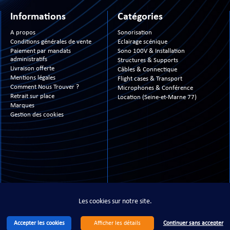
Informations
Catégories
A propos
Sonorisation
Conditions générales de vente
Eclairage scénique
Paiement par mandats
Sono 100V & Installation
administratifs
Structures & Supports
Livraison offerte
Câbles & Connectique
Mentions légales
Flight cases & Transport
Comment Nous Trouver ?
Microphones & Conférence
Retrait sur place
Location (Seine-et-Marne 77)
Marques
Gestion des cookies
13- 2026 www.technimusic.fr ©
- All Right Reserved - Tous droits réservés - Site réali
Les cookies sur notre site.
Accepter les cookies
Continuer sans accepter
Afficher les détails
Les cookies sur notre site.