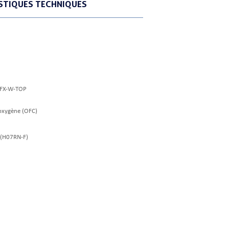
STIQUES TECHNIQUES
3FX-W-TOP
 oxygène (OFC)
 (H07RN-F)