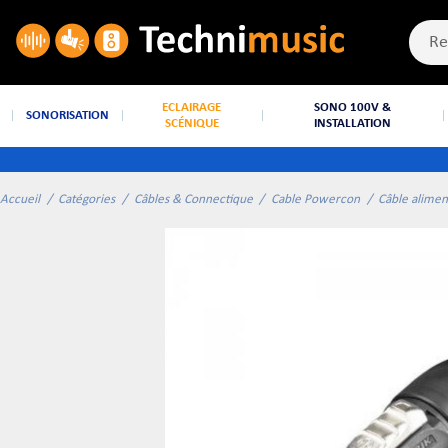
ECLAIRAGE
SONO 100V &
SONORISATION
SCÉNIQUE
INSTALLATION
Accueil
Catégories
Câbles & Connectique
Cable Powercon
Câble alim