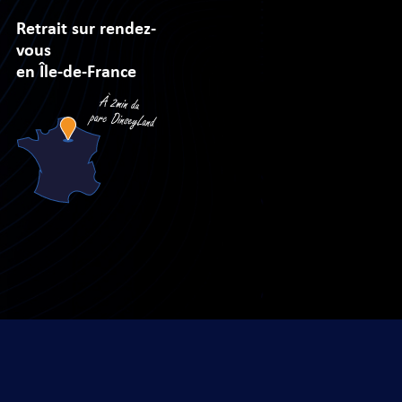
Retrait sur rendez-
vous
en Île-de-France
sé par
Arobases