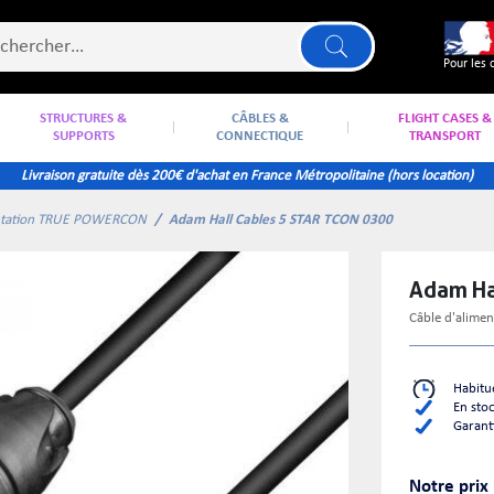
Pour les 
STRUCTURES &
CÂBLES &
FLIGHT CASES &
SUPPORTS
CONNECTIQUE
TRANSPORT
Livraison gratuite dès 200€ d'achat en France Métropolitaine (hors location)
entation TRUE POWERCON
Adam Hall Cables 5 STAR TCON 0300
Adam H
câble d'alime
Habitu
En sto
Garant
Notre prix